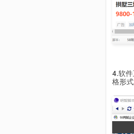
4.软
格形式