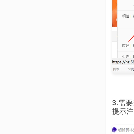
3.需
提示注