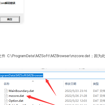
：
 C:\ProgramData\MZSoft\MZBrowser\mzcor