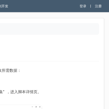
制开发
登录
|
注册
取所需数据：
集” ，进入脚本详情页。