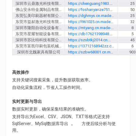
深圳市云鼎激光科技有限公司
https://chenguang1983.cn.made-in-china.com
25
佛山安永特金属制品有限公司
https://foshanyanze7510.cn.made-in-china.com
50
东莞弘美印刷器材有限公司
https://dghmys.cn.made-in-china.com
25
东莞市益郝激光科技有限公司
https://l961025.cn.made-in-china.com
32
深圳市隆阳自动化设备有限公司
https://mtyang.cn.made-in-china.com
8
东莞市星耀智能设备有限公司
https://db17621398948.cn.made-in-china.com
5
深圳市苏比特科技有限公司
https://szsbtkj2014.cn.made-in-china.com
45
东莞市富凯印刷包装机械有限公司
https://13712168942zz.cn.made-in-china.com
6
深圳市北魏家具有限公司
https://szbw68001.cn.made-in-china.com
903
高效操作
支持关键词搜索采集，提升数据获取效率。
自动化采集流程，节省人工操作时间。
实时更新与导出
数据实时更新，确保采集结果的准确性。
支持导出为Excel、CSV、JSON、TXT
等格式还支持
，
SqlServer、MySql数据库导出
方便后续分析与使
用。